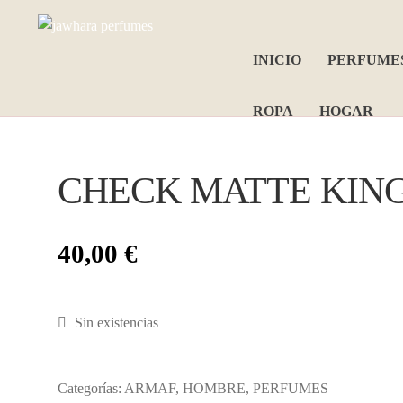
Ir
Ir
a
al
INICIO
PERFUME
la
contenido
navegación
ROPA
HOGAR
CHECK MATTE KIN
40,00
€
Sin existencias
Categorías:
ARMAF
,
HOMBRE
,
PERFUMES