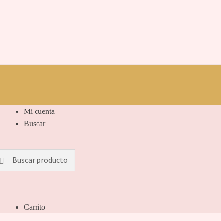
Mi cuenta
Buscar
scar
scar
r:
Carrito