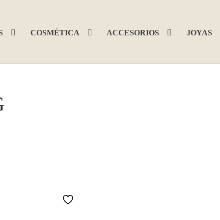
S
COSMÉTICA
ACCESORIOS
JOYAS
G
Añadir a la lista de deseos