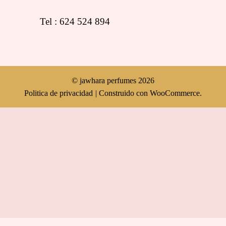
Tel : 624 524 894
© jawhara perfumes 2026
Politica de privacidad
Construido con WooCommerce
.