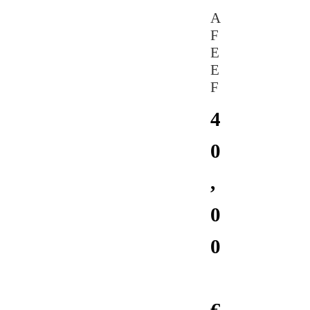
A
F
E
E
F
4
0
,
0
0