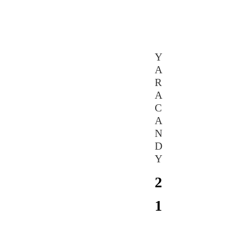
Y
A
R
A
C
A
N
D
Y
2
1