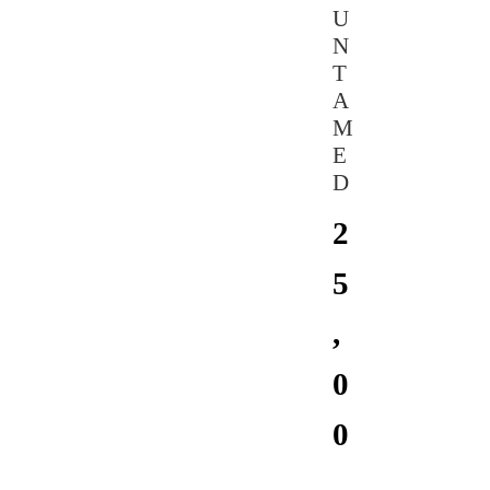
U
N
T
A
M
E
D
2
5
,
0
0