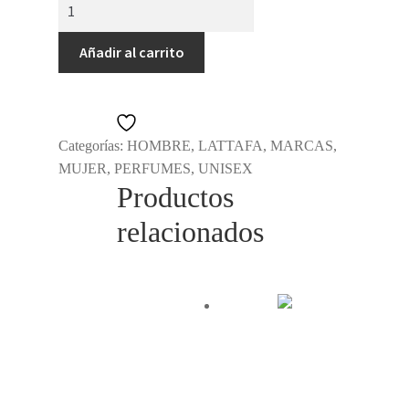
FAKHAR
OFERTAS
GOLD
EXTRAIT
Añadir al carrito
ROPA
cantidad
HOGAR
Añadir a la lista de deseos
Categorías:
HOMBRE
,
LATTAFA
,
MARCAS
,
MUJER
,
PERFUMES
,
UNISEX
Productos
relacionados