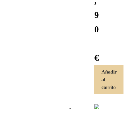
,
9
0
€
Añadir
al
carrito