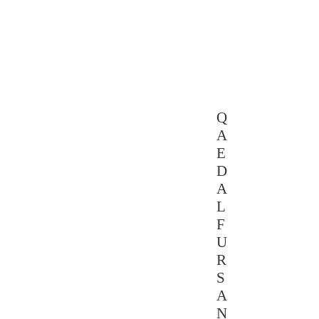
Q
A
E
D
A
L
F
U
R
S
A
N