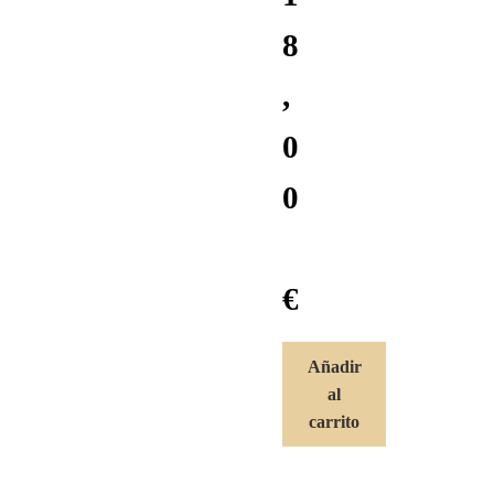
8
,
0
0
€
Añadir
al
carrito