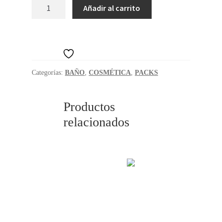
SET
Añadir al carrito
BAÑO
ROPA
3PCS
cantidad
HOGAR
Añadir a la lista de deseos
Categorías:
BAÑO
,
COSMÉTICA
,
PACKS
Productos
relacionados