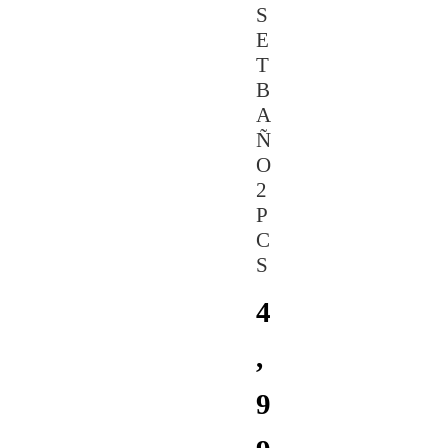
S
E
T
B
A
Ñ
O
2
P
C
S
4
,
9