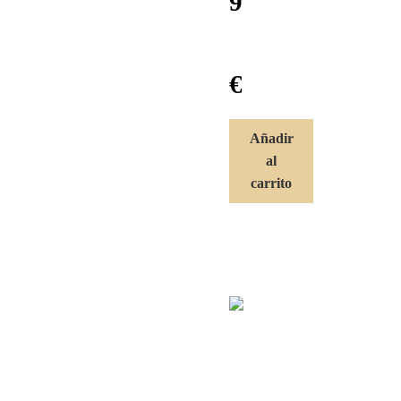
9
€
Añadir
al
carrito