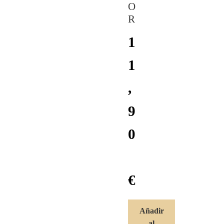
O
R
1
1
,
9
0
€
Añadir
al