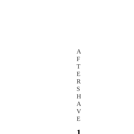
A
F
T
E
R
S
H
A
V
E
1