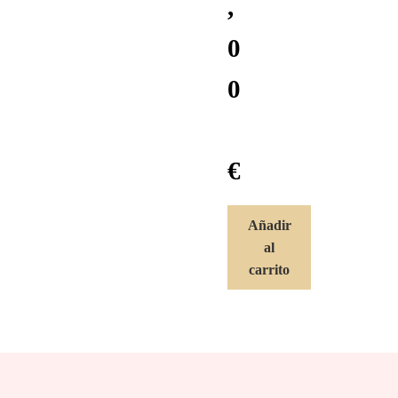
,
0
0
€
Añadir
al
carrito