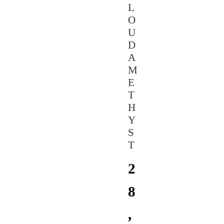
L
O
U
D
A
M
E
T
H
Y
S
T
2
8
,