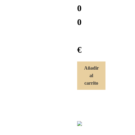
0
0
€
Añadir
al
carrito