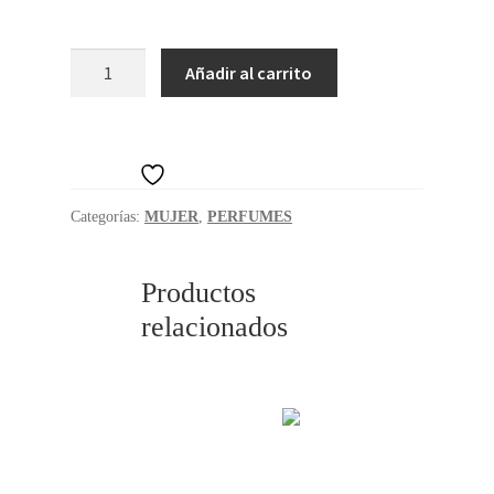
ROPA
TASKEEN
Añadir al carrito
CARAMEL
HOGAR
CASCADE
cantidad
Añadir a la lista de deseos
Categorías:
MUJER
,
PERFUMES
Productos
relacionados