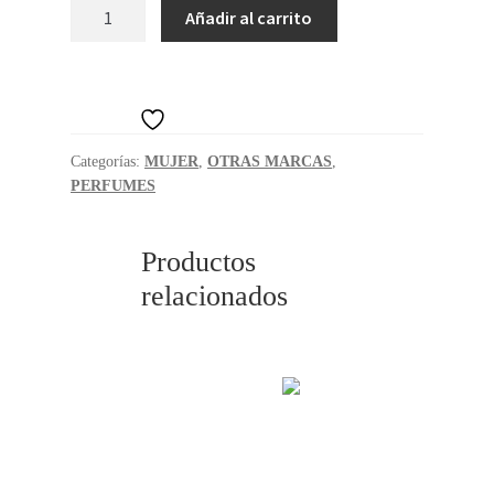
JEAN
Añadir al carrito
LOWE
ROPA
MAITRE
cantidad
HOGAR
Añadir a la lista de deseos
Categorías:
MUJER
,
OTRAS MARCAS
,
PERFUMES
Productos
relacionados