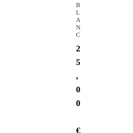
B
L
A
N
C
2
5
,
0
0
€