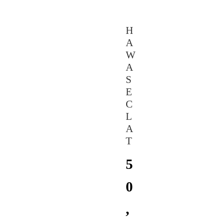
H
A
W
A
S
E
C
L
A
T
5
0
,