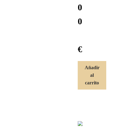
0
0
€
Añadir
al
carrito