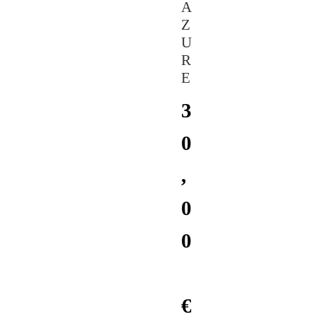
A
Z
U
R
E
3
0
,
0
0
€