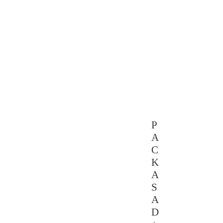
P
A
C
K
A
S
A
D