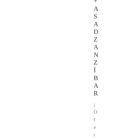
+
A
S
A
D
Z
A
N
Z
Í
B
A
R
¡
O
f
e
r