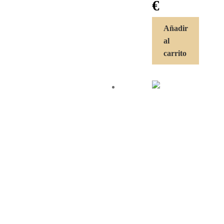
€
Añadir
al
carrito