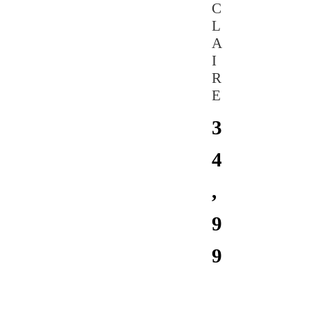
C
L
A
I
R
E
3
4
,
9
9