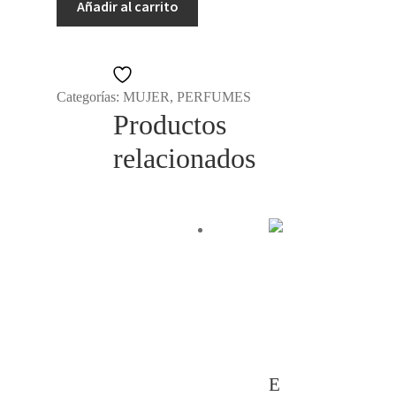
Añadir al carrito
OFERTAS
ROPA
Añadir a la lista de deseos
Categorías:
MUJER
,
PERFUMES
HOGAR
Productos
relacionados
E